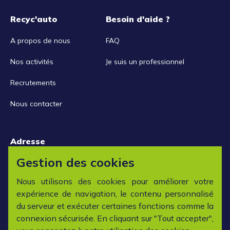
Recyc'auto
Besoin d'aide ?
A propos de nous
FAQ
Nos activités
Je suis un professionnel
Recrutements
Nous contacter
Adresse
15 rue de la Libération
Gestion des cookies
42152 L'horme
Nous utilisons des cookies pour améliorer votre
expérience de navigation, le contenu personnalisé
Horaires
du serveur et exécuter certaines fonctions comme la
connexion sécurisée. En cliquant sur "Tout accepter",