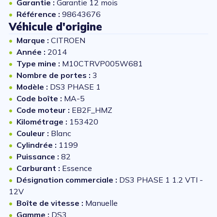
Garantie :
Garantie 12 mois
Référence :
98643676
Véhicule d'origine
Marque :
CITROEN
Année :
2014
Type mine :
M10CTRVP005W681
Nombre de portes :
3
Modèle :
DS3 PHASE 1
Code boîte :
MA-5
Code moteur :
EB2F_HMZ
Kilométrage :
153420
Couleur :
Blanc
Cylindrée :
1199
Puissance :
82
Carburant :
Essence
Désignation commerciale :
DS3 PHASE 1 1.2 VTI -
12V
Boîte de vitesse :
Manuelle
Gamme :
DS3