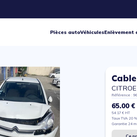
Pièces auto
Véhicules
Enlèvement 
Cable 
CITROE
Référence : 9
65.00 €
54.17 € HT
Taux TVA 20 
Garantie 24 m
Ce pr