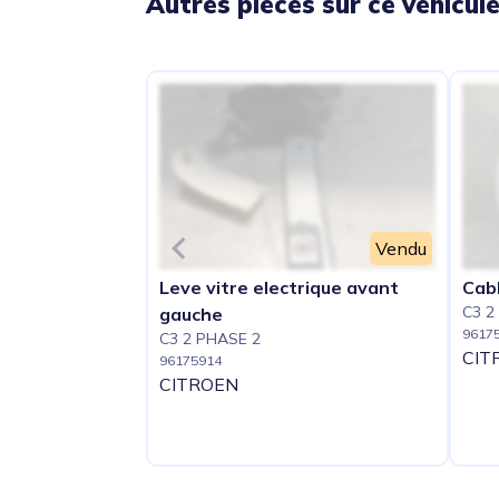
Autres pièces sur ce véhicul
Vendu
Leve vitre electrique avant
Cabl
C3 2
gauche
9617
C3 2 PHASE 2
CIT
96175914
CITROEN