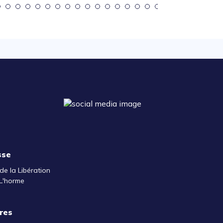
sse
de la Libération
L'horme
res