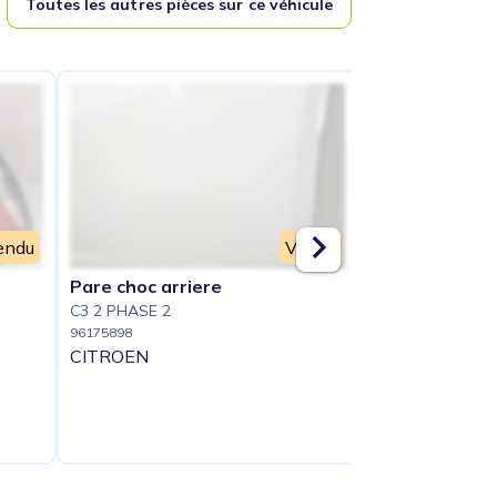
Toutes les autres pièces sur ce véhicule
endu
Vendu
Pare choc arriere
Ceinture avan
C3 2 PHASE 2
C3 2 PHASE 2
96175898
96175904
CITROEN
CITROEN