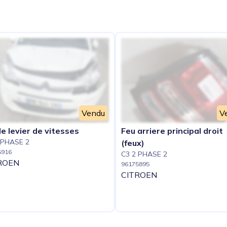
e
Vendu
V
e levier de vitesses
Feu arriere principal droit
 PHASE 2
(feux)
5916
C3 2 PHASE 2
ROEN
96175895
CITROEN