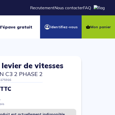
Recrutement
Nous contacter
FAQ
d'épave gratuit
Identifiez-vous
Mon panier
levier de vitesses
N C3 2 PHASE 2
6175916
 TTC
%
ois
oduit est actuellement indisponible