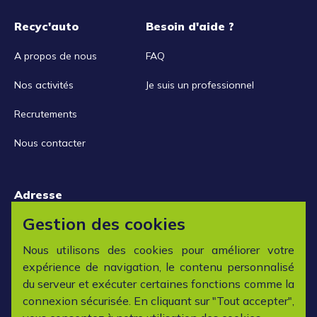
Recyc'auto
Besoin d'aide ?
A propos de nous
FAQ
Nos activités
Je suis un professionnel
Recrutements
Nous contacter
Adresse
15 rue de la Libération
Gestion des cookies
42152 L'horme
Nous utilisons des cookies pour améliorer votre
expérience de navigation, le contenu personnalisé
Horaires
du serveur et exécuter certaines fonctions comme la
connexion sécurisée. En cliquant sur "Tout accepter",