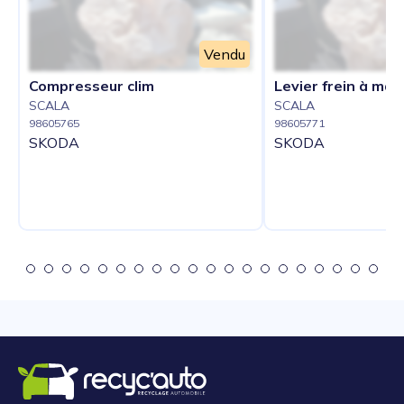
Vendu
Compresseur clim
Levier frein à mai
SCALA
SCALA
98605765
98605771
SKODA
SKODA