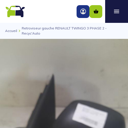
Retroviseur gauche RENAULT TWINGO 3 PHASE 2 -
Accueil
Recyc'Auto