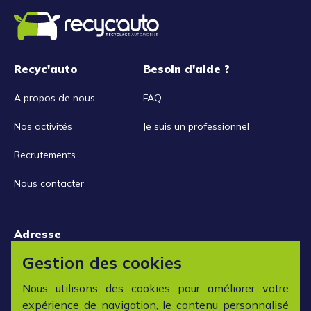
Recyc'auto
Besoin d'aide ?
A propos de nous
FAQ
Nos activités
Je suis un professionnel
Recrutements
Nous contacter
Adresse
15 rue de la Libération
Gestion des cookies
42152 L'horme
Nous utilisons des cookies pour améliorer votre
expérience de navigation, le contenu personnalisé