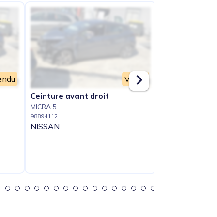
endu
Vendu
Ceinture avant droit
Ceinture avan
MICRA 5
MICRA 5
98894112
98894113
NISSAN
NISSAN