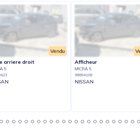
Vendu
V
e arriere droit
Afficheur
A 5
MICRA 5
3623
98894108
SAN
NISSAN