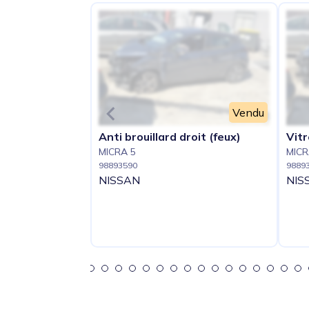
Vendu
Anti brouillard droit (feux)
Vitr
MICRA 5
MICR
98893590
9889
NISSAN
NIS