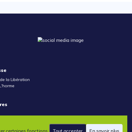
sse
de la Libération
L'horme
res
ter certaines fonctions
Tout accepter
En savoir plus