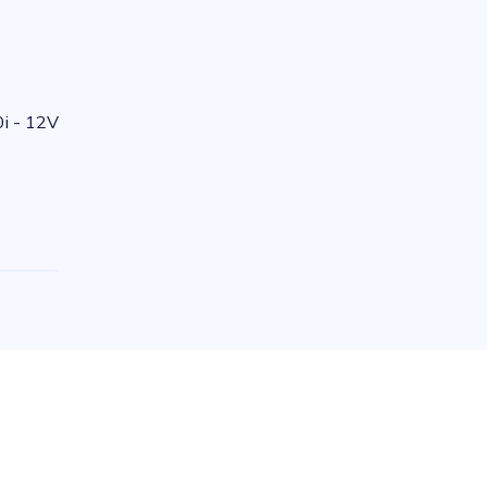
i - 12V
e