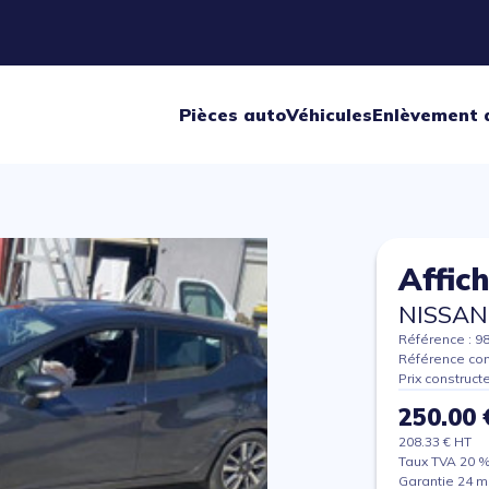
Pièces auto
Véhicules
Enlèvement 
Affic
NISSAN
Référence : 9
Référence con
Prix construct
250.00 
208.33 € HT
Taux TVA 20 
Garantie 24 m