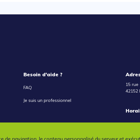
Besoin d'aide ?
Adre
15 rue 
FAQ
42152 
Je suis un professionnel
Horai
ce de navigation, le contenu personnalisé du serveur et exécu