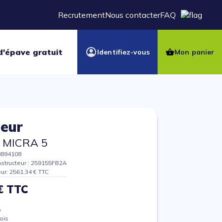
Recrutement
Nous contacter
FAQ
d'épave gratuit
Identifiez-vous
Mon panier
heur
 MICRA 5
8894108
structeur : 259155FB2A
eur: 2561.34 € TTC
€ TTC
%
ois