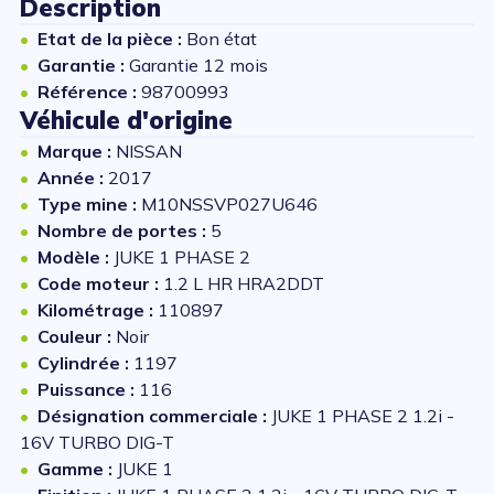
Description
Etat de la pièce :
Bon état
Garantie :
Garantie 12 mois
Référence :
98700993
Véhicule d'origine
Marque :
NISSAN
Année :
2017
Type mine :
M10NSSVP027U646
Nombre de portes :
5
Modèle :
JUKE 1 PHASE 2
Code moteur :
1.2 L HR HRA2DDT
Kilométrage :
110897
Couleur :
Noir
Cylindrée :
1197
Puissance :
116
Désignation commerciale :
JUKE 1 PHASE 2 1.2i -
16V TURBO DIG-T
Gamme :
JUKE 1