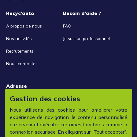
Recyc'auto
Besoin d'aide ?
A propos de nous
FAQ
Nos activités
Je suis un professionnel
Recrutements
Nous contacter
Adresse
15 rue de la Libération
Gestion des cookies
42152 L'horme
Nous utilisons des cookies pour améliorer votre
expérience de navigation, le contenu personnalisé
Horaires
du serveur et exécuter certaines fonctions comme la
connexion sécurisée. En cliquant sur "Tout accepter",