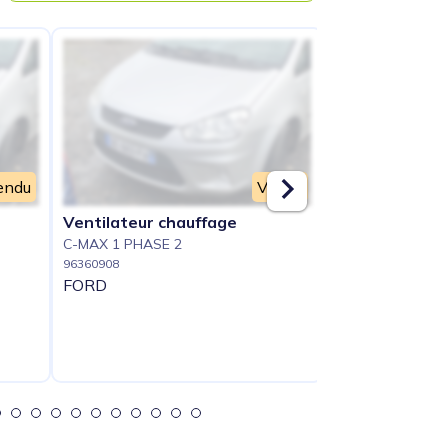
endu
Vendu
Ventilateur chauffage
Interrupteur d
C-MAX 1 PHASE 2
avant gauche
96360908
C-MAX 1 PHASE 
FORD
66364347
FORD