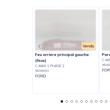
Vendu
Feu arriere principal gauche
Par
C-MA
(feux)
9636
C-MAX 1 PHASE 2
FOR
96368432
FORD