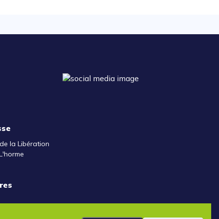
sse
de la Libération
L'horme
res