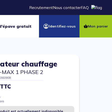
Recrutement
Nous contacter
FAQ
d'épave gratuit
Identifiez-vous
Mon panier
lateur chauffage
-MAX 1 PHASE 2
6360908
 TTC
%
ois
oduit est actuellement indisponible