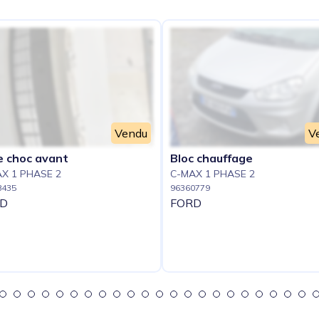
Vendu
V
e choc avant
Bloc chauffage
X 1 PHASE 2
C-MAX 1 PHASE 2
8435
96360779
D
FORD