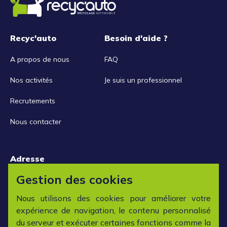
Recyc'auto
Besoin d'aide ?
A propos de nous
FAQ
Nos activités
Je suis un professionnel
Recrutements
Nous contacter
Adresse
15 rue de la Libération
Gestion des cookies
42152 L'horme
Nous utilisons des cookies pour améliorer votre
expérience de navigation, le contenu personnalisé
Horaires
du serveur et exécuter certaines fonctions comme la